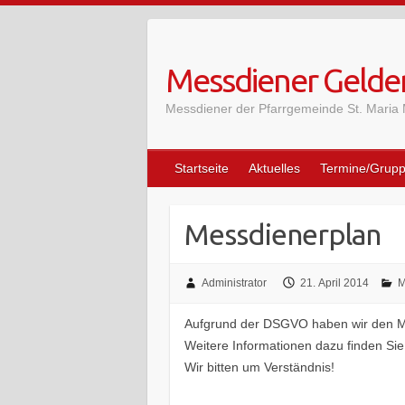
Skip
to
content
Messdiener Gelde
Messdiener der Pfarrgemeinde St. Maria
Startseite
Aktuelles
Termine/Grup
Messdienerplan
Administrator
21. April 2014
M
Aufgrund der DSGVO haben wir den M
Weitere Informationen dazu finden Si
Wir bitten um Verständnis!