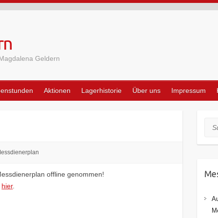
rn
 Magdalena Geldern
penstunden
Aktionen
Lagerhistorie
Über uns
Impressum
Suc
essdienerplan
Mes
essdienerplan offline genommen!
e
hier
.
Au
Me