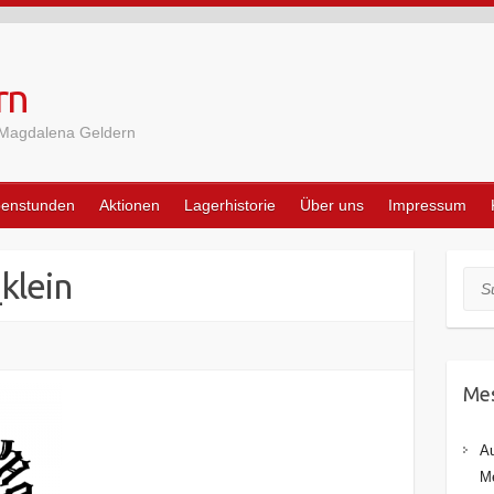
rn
 Magdalena Geldern
penstunden
Aktionen
Lagerhistorie
Über uns
Impressum
klein
Suc
Mes
Au
Me