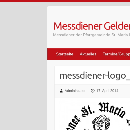
Skip
to
content
Messdiener Gelde
Messdiener der Pfarrgemeinde St. Maria
Startseite
Aktuelles
Termine/Grup
messdiener-logo_
Administrator
17. April 2014