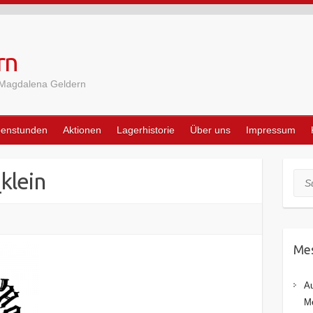
rn
 Magdalena Geldern
penstunden
Aktionen
Lagerhistorie
Über uns
Impressum
klein
Suc
Mes
Au
Me