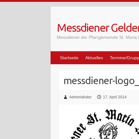
Skip
to
content
Messdiener Gelde
Messdiener der Pfarrgemeinde St. Maria
Startseite
Aktuelles
Termine/Grup
messdiener-logo_
Administrator
17. April 2014