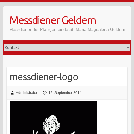
Skip
to
Messdiener Geldern
content
Messdiener der Pfarrgemeinde St. Maria Magdalena Geldern
messdiener-logo
Administrator
12. September 2014