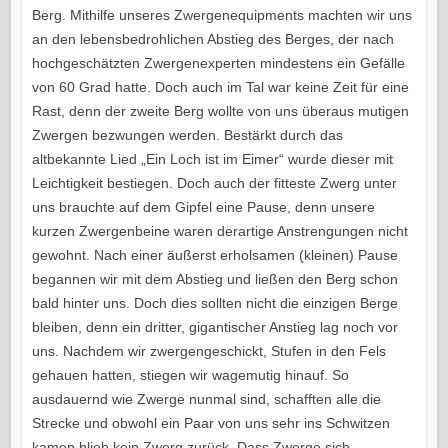
Berg. Mithilfe unseres Zwergenequipments machten wir uns
an den lebensbedrohlichen Abstieg des Berges, der nach
hochgeschätzten Zwergenexperten mindestens ein Gefälle
von 60 Grad hatte. Doch auch im Tal war keine Zeit für eine
Rast, denn der zweite Berg wollte von uns überaus mutigen
Zwergen bezwungen werden. Bestärkt durch das
altbekannte Lied „Ein Loch ist im Eimer“ wurde dieser mit
Leichtigkeit bestiegen. Doch auch der fitteste Zwerg unter
uns brauchte auf dem Gipfel eine Pause, denn unsere
kurzen Zwergenbeine waren derartige Anstrengungen nicht
gewohnt. Nach einer äußerst erholsamen (kleinen) Pause
begannen wir mit dem Abstieg und ließen den Berg schon
bald hinter uns. Doch dies sollten nicht die einzigen Berge
bleiben, denn ein dritter, gigantischer Anstieg lag noch vor
uns. Nachdem wir zwergengeschickt, Stufen in den Fels
gehauen hatten, stiegen wir wagemutig hinauf. So
ausdauernd wie Zwerge nunmal sind, schafften alle die
Strecke und obwohl ein Paar von uns sehr ins Schwitzen
kamen blieb kein Zwerg zurück. Dass Zwerge sich