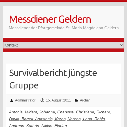
Skip
to
Messdiener Geldern
content
Messdiener der Pfarrgemeinde St. Maria Magdalena Geldern
Survivalbericht jüngste
Gruppe
Administrator
15. August 2011
Archiv
Antonia, Miriam, Johanna, Charlotte, Christiane, Richard,
David, Bartek, Anastasia, Karen, Verena, Lena, Robin,
Andreas, Kathrin, Niklas, Florian